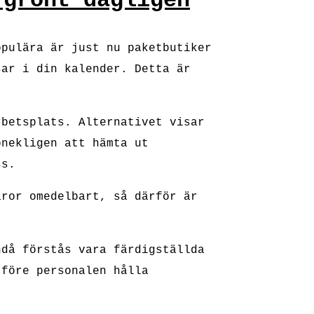
 grönt dagligen
opulära är just nu paketbutiker
sar i din kalender. Detta är
rbetsplats. Alternativet visar
onekligen att hämta ut
ss.
aror omedelbart, så därför är
ndå förstås vara färdigställda
 före personalen hålla