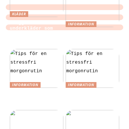
KLÄDER
Sloggi och
INFORMATION
underkläder som
Tips för att
blir en del av
slippa laga egen
vardagen
mat till festen
INFORMATION
INFORMATION
Tips för en
Tips för en
stressfri
stressfri
morgonrutin
morgonrutin