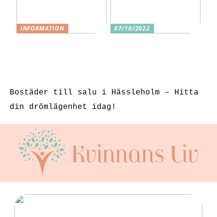
INFORMATION
07/10/2022
3 underbara
Tre skäl till
sexleksaker för
varför ditt nästa
klitorisstimulerin
köp bör vara
g
sexleksaker
Bostäder till salu i Hässleholm – Hitta
din drömlägenhet idag!