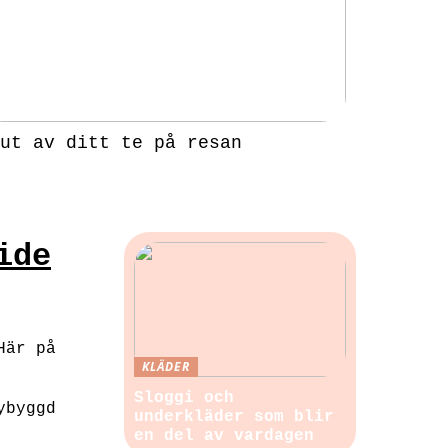
ut av ditt te på resan
ide
Här på
KLÄDER
Sloggi och
ybyggd
underkläder som blir
en del av vardagen