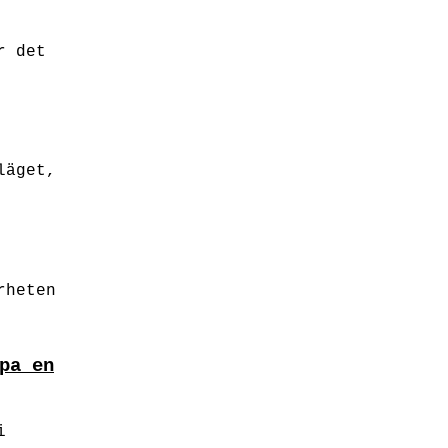
r det
läget,
rheten
pa en
i