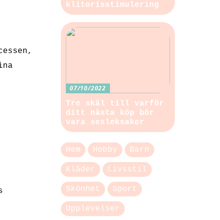
klitorisstimulering
cessen,
ina
07/10/2022
Tre skäl till varför
ditt nästa köp bör
vara sexleksaker
Hem
Hobby
Barn
Kläder
Livsstil
Skönhet
Sport
s
Upplevelser