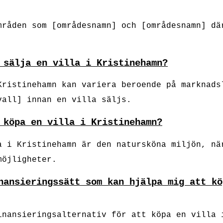
mråden som [områdesnamn] och [områdesnamn] dä
 sälja en villa i Kristinehamn?
Kristinehamn kan variera beroende på marknads
vall] innan en villa säljs.
 köpa en villa i Kristinehamn?
a i Kristinehamn är den natursköna miljön, nä
möjligheter.
nansieringssätt som kan hjälpa mig att kö
inansieringsalternativ för att köpa en villa 