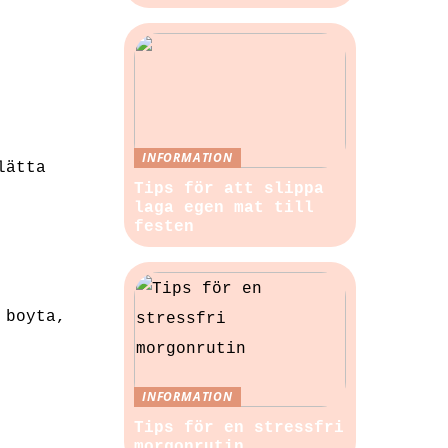
INFORMATION
lätta
Tips för att slippa
laga egen mat till
festen
 boyta,
INFORMATION
Tips för en stressfri
morgonrutin