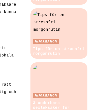
mäklare
a kunna
INFORMATION
rit
Tips för en stressfri
morgonrutin
lokala
 rätt
dig och
INFORMATION
3 underbara
sexleksaker för