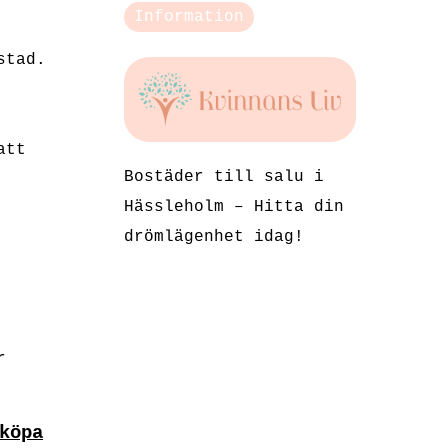
Information
stad.
att
Bostäder till salu i
Hässleholm – Hitta din
drömlägenhet idag!
r
köpa