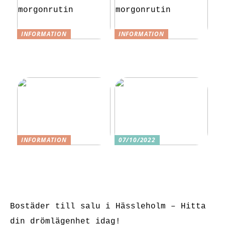
INFORMATION
INFORMATION
Tips för en
Tips för en
stressfri
stressfri
morgonrutin
morgonrutin
INFORMATION
07/10/2022
3 underbara
Tre skäl till
sexleksaker för
varför ditt nästa
klitorisstimulerin
köp bör vara
g
sexleksaker
Bostäder till salu i Hässleholm – Hitta
din drömlägenhet idag!