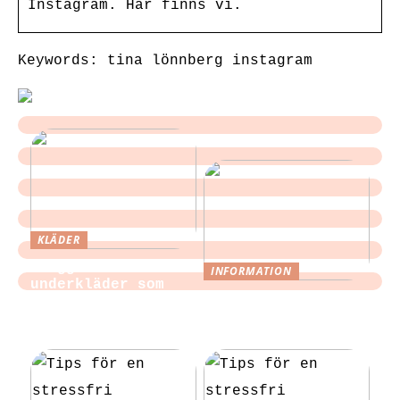
Instagram. Här finns vi.
Keywords: tina lönnberg instagram
KLÄDER
Sloggi och
INFORMATION
underkläder som
Tips för att
blir en del av
slippa laga egen
vardagen
mat till festen