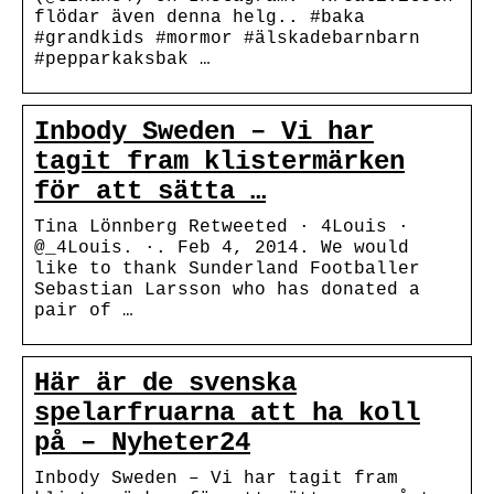
flödar även denna helg.. #baka
#grandkids #mormor #älskadebarnbarn
#pepparkaksbak …
Inbody Sweden – Vi har
tagit fram klistermärken
för att sätta …
Tina Lönnberg Retweeted · 4Louis ·
@_4Louis. ·. Feb 4, 2014. We would
like to thank Sunderland Footballer
Sebastian Larsson who has donated a
pair of …
Här är de svenska
spelarfruarna att ha koll
på – Nyheter24
Inbody Sweden – Vi har tagit fram