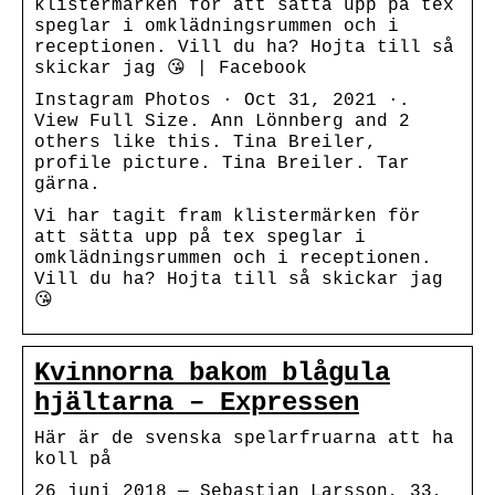
klistermärken för att sätta upp på tex
speglar i omklädningsrummen och i
receptionen. Vill du ha? Hojta till så
skickar jag 😘 | Facebook
Instagram Photos · Oct 31, 2021 ·.
View Full Size. Ann Lönnberg and 2
others like this. Tina Breiler,
profile picture. Tina Breiler. Tar
gärna.
Vi har tagit fram klistermärken för
att sätta upp på tex speglar i
omklädningsrummen och i receptionen.
Vill du ha? Hojta till så skickar jag
😘
Kvinnorna bakom blågula
hjältarna – Expressen
Här är de svenska spelarfruarna att ha
koll på
26 juni 2018 — Sebastian Larsson, 33,