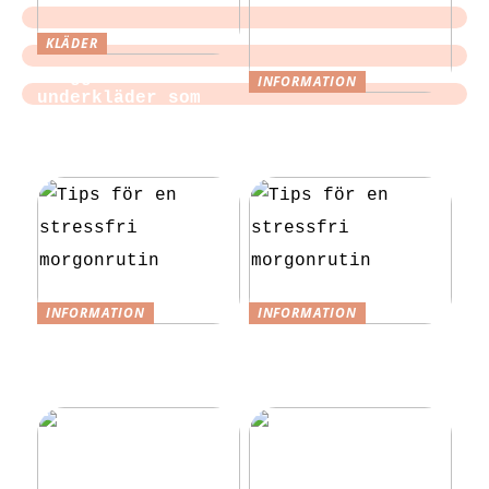
KLÄDER
Sloggi och
INFORMATION
underkläder som
Tips för att
blir en del av
slippa laga egen
vardagen
mat till festen
INFORMATION
INFORMATION
Tips för en
Tips för en
stressfri
stressfri
morgonrutin
morgonrutin