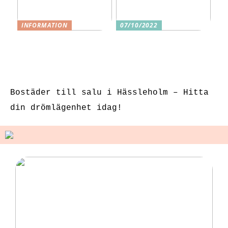
INFORMATION
07/10/2022
3 underbara
Tre skäl till
sexleksaker för
varför ditt nästa
klitorisstimulerin
köp bör vara
g
sexleksaker
Bostäder till salu i Hässleholm – Hitta
din drömlägenhet idag!