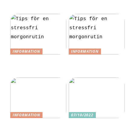
slippa laga egen
vardagen
mat till festen
INFORMATION
INFORMATION
Tips för en
Tips för en
stressfri
stressfri
morgonrutin
morgonrutin
INFORMATION
07/10/2022
3 underbara
Tre skäl till
sexleksaker för
varför ditt nästa