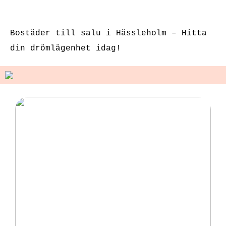
klitorisstimulerin
köp bör vara
g
sexleksaker
Bostäder till salu i Hässleholm – Hitta
din drömlägenhet idag!