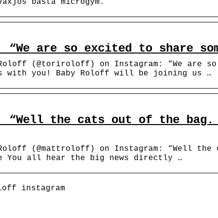
️Växjös bästa microgym.
: “We are so excited to share so
Roloff (@toriroloff) on Instagram: “We are so
s with you! Baby Roloff will be joining us …
: “Well the cats out of the bag.
Roloff (@mattroloff) on Instagram: “Well the 
e You all hear the big news directly …
loff instagram