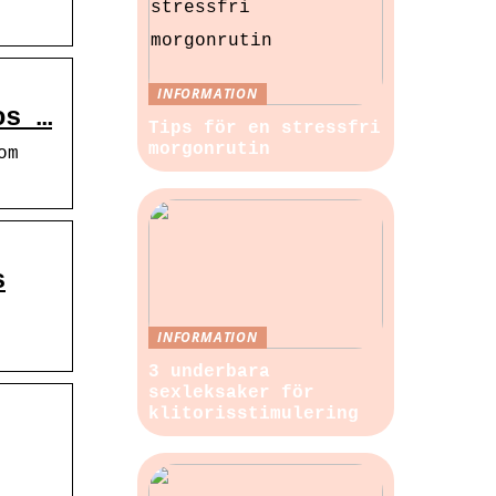
INFORMATION
os …
Tips för en stressfri
morgonrutin
om
s
INFORMATION
3 underbara
sexleksaker för
klitorisstimulering