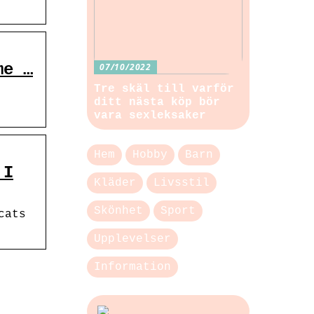
me …
07/10/2022
Tre skäl till varför
ditt nästa köp bör
vara sexleksaker
Hem
Hobby
Barn
 I
Kläder
Livsstil
Skönhet
Sport
cats
Upplevelser
Information