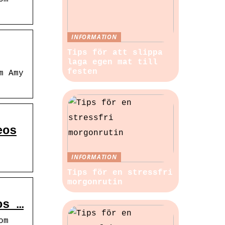
INFORMATION
Tips för att slippa
laga egen mat till
festen
m Amy
eos
INFORMATION
Tips för en stressfri
morgonrutin
os …
om