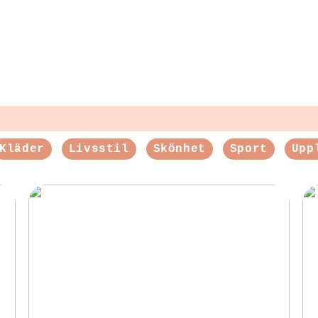
Kläder
Livsstil
Skönhet
Sport
Upp