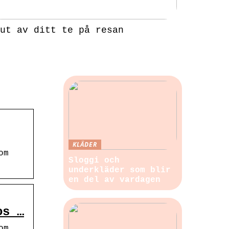
ut av ditt te på resan
KLÄDER
om
Sloggi och
underkläder som blir
en del av vardagen
os …
om