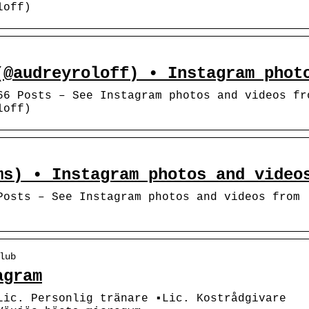
loff)
(@audreyroloff) • Instagram phot
66 Posts – See Instagram photos and videos fr
loff)
ms) • Instagram photos and video
Posts – See Instagram photos and videos from
lub
agram
️Lic. Personlig tränare ▪️Lic. Kostrådgivare