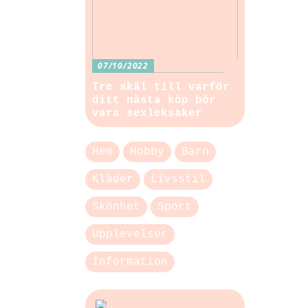
07/10/2022
Tre skäl till varför
ditt nästa köp bör
vara sexleksaker
Hem
Hobby
Barn
Kläder
Livsstil
Skönhet
Sport
Upplevelser
Information