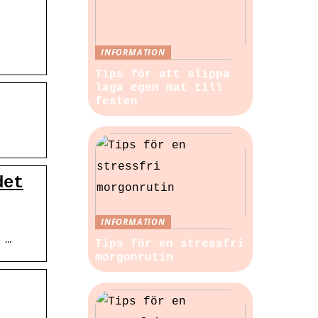
INFORMATION
Tips för att slippa
laga egen mat till
festen
det
INFORMATION
 …
Tips för en stressfri
morgonrutin