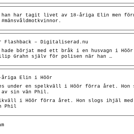
 han har tagit livet av 18-åriga Elin men för
 #mänsvåldmotkvinnor.
r Flashback – Digitaliserad.nu
 hade börjat med ett bråk i en husvagn i Höör
ilip Grahn själv för polisen när han …
-åriga Elin i Höör
es under en spelkväll i Höör förra året. Hon 
 av sin vän Phil.
lkväll i Höör förra året. Hon slogs ihjäl med
n Phil
am