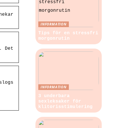
nekar
INFORMATION
Tips för en stressfri
morgonrutin
. Det
slogs
INFORMATION
3 underbara
sexleksaker för
klitorisstimulering