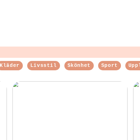
Kläder
Livsstil
Skönhet
Sport
Upp