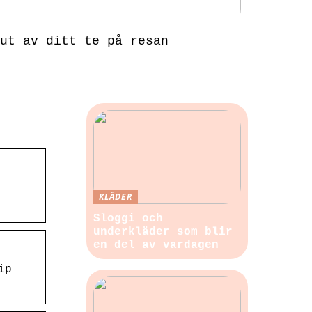
ut av ditt te på resan
KLÄDER
Sloggi och
underkläder som blir
en del av vardagen
ip