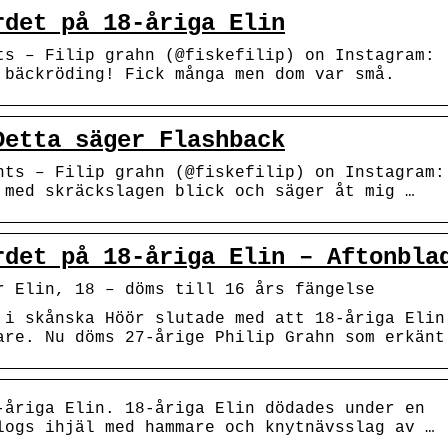
rdet på 18-åriga Elin
ts – Filip grahn (@fiskefilip) on Instagram:
 bäckröding! Fick många men dom var små.
Detta säger Flashback
nts – Filip grahn (@fiskefilip) on Instagram:
 med skräckslagen blick och säger åt mig …
rdet på 18-åriga Elin – Aftonbla
r Elin, 18 – döms till 16 års fängelse
 i skånska Höör slutade med att 18-åriga Elin
are. Nu döms 27-årige Philip Grahn som erkänt
-åriga Elin. 18-åriga Elin dödades under en
logs ihjäl med hammare och knytnävsslag av …