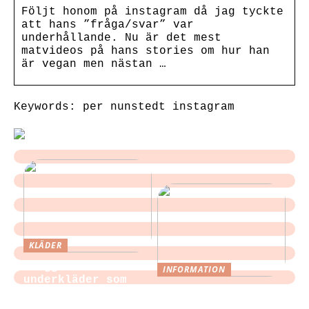
Följt honom på instagram då jag tyckte
att hans ”fråga/svar” var
underhållande. Nu är det mest
matvideos på hans stories om hur han
är vegan men nästan …
Keywords: per nunstedt instagram
KLÄDER
Sloggi och
INFORMATION
underkläder som
Tips för att
blir en del av
slippa laga egen
vardagen