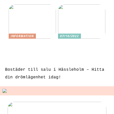
INFORMATION
07/10/2022
3 underbara
Tre skäl till
sexleksaker för
varför ditt nästa
klitorisstimulerin
köp bör vara
g
sexleksaker
Bostäder till salu i Hässleholm – Hitta
din drömlägenhet idag!