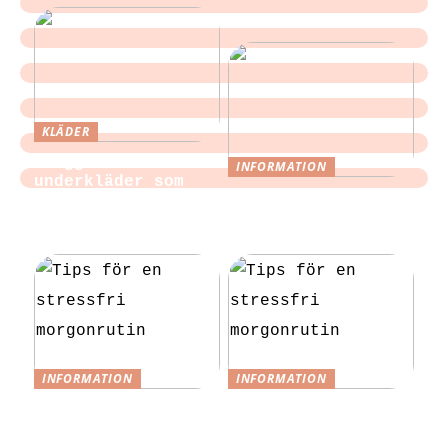
KLÄDER
Sloggi och
INFORMATION
underkläder som
Tips för att
blir en del av
slippa laga egen
vardagen
mat till festen
INFORMATION
INFORMATION
Tips för en
Tips för en
stressfri
stressfri
morgonrutin
morgonrutin