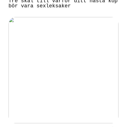
Tre skäl till varför ditt nästa köp
bör vara sexleksaker