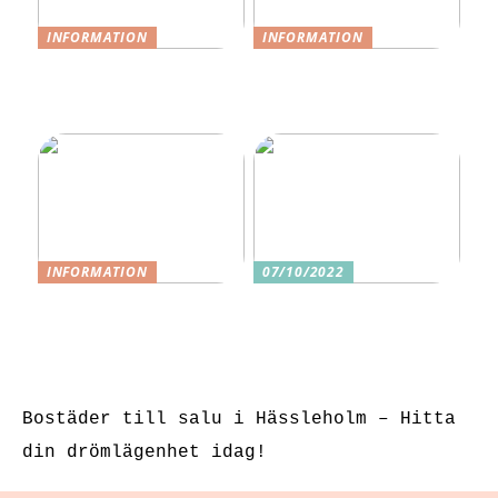
INFORMATION
INFORMATION
Tips för en
Tips för en
stressfri
stressfri
morgonrutin
morgonrutin
INFORMATION
07/10/2022
3 underbara
Tre skäl till
sexleksaker för
varför ditt nästa
klitorisstimulerin
köp bör vara
g
sexleksaker
Bostäder till salu i Hässleholm – Hitta
din drömlägenhet idag!