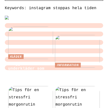
Keywords: instagram stoppas hela tiden
KLÄDER
Sloggi och
INFORMATION
underkläder som
Tips för att
blir en del av
slippa laga egen
vardagen
mat till festen