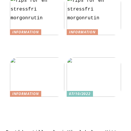
INFORMATION
INFORMATION
Tips för en
Tips för en
stressfri
stressfri
morgonrutin
morgonrutin
INFORMATION
07/10/2022
3 underbara
Tre skäl till
sexleksaker för
varför ditt nästa
klitorisstimulerin
köp bör vara
g
sexleksaker