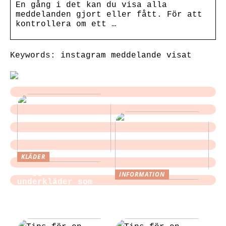
En gång i det kan du visa alla
meddelanden gjort eller fått. För att
kontrollera om ett …
Keywords: instagram meddelande visat
KLÄDER
Sloggi och
INFORMATION
underkläder som
Tips för att
blir en del av
slippa laga egen
vardagen
mat till festen