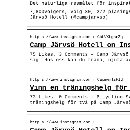
Det naturliga resmålet för inspira
7,800volgers, volg 80, 272 plasing
Järvsö Hotell (@campjarvso)
http s://www.instagram.com › CbLVXLgsrZq
Camp Järvsö Hotell on In
75 Likes, 3 Comments – Camp Järvsö
sig. Hos oss kan du träna, njuta a
http s://www.instagram.com › CacmwmlsFId
Vinn en träningshelg för
73 Likes, 0 Comments – Bicycling S
träningshelg för två på Camp Järvs
http s://www.instagram.com › …