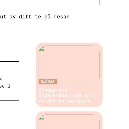
ut av ditt te på resan
…
KLÄDER
se i
Sloggi och
underkläder som blir
en del av vardagen