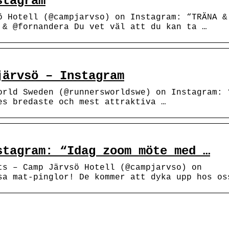
stagram
ö Hotell (@campjarvso) on Instagram: “TRÄNA &
 & @fornandera Du vet väl att du kan ta …
järvsö – Instagram
orld Sweden (@runnersworldswe) on Instagram: 
es bredaste och mest attraktiva …
stagram: “Idag zoom möte med …
ts – Camp Järvsö Hotell (@campjarvso) on
sa mat-pinglor! De kommer att dyka upp hos os