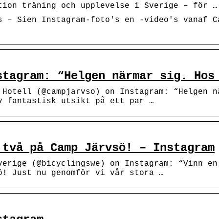
tion träning och upplevelse i Sverige – för …
s – Sien Instagram-foto's en -video's vanaf C
stagram: “Helgen närmar sig. Hos
 Hotell (@campjarvso) on Instagram: “Helgen n
v fantastisk utsikt på ett par …
 två på Camp Järvsö! – Instagram
verige (@bicyclingswe) on Instagram: “Vinn en
ö! Just nu genomför vi vår stora …