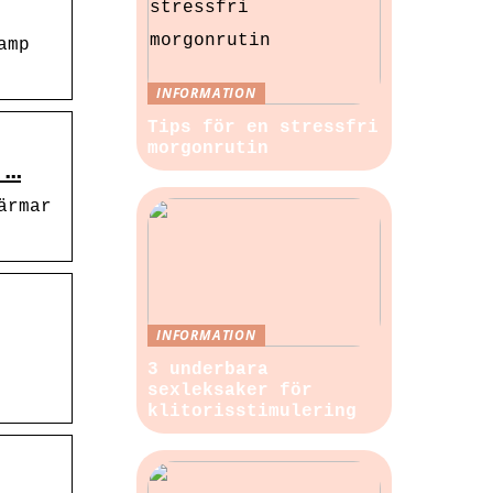
amp
INFORMATION
Tips för en stressfri
morgonrutin
 …
ärmar
INFORMATION
3 underbara
sexleksaker för
klitorisstimulering