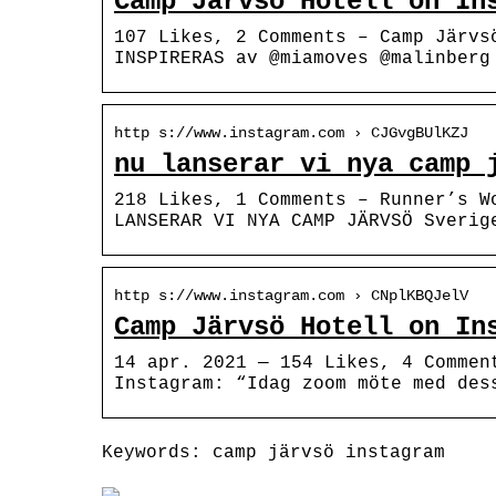
Camp Järvsö Hotell on In
107 Likes, 2 Comments – Camp Järvs
INSPIRERAS av @miamoves @malinberg
http s://www.instagram.com › CJGvgBUlKZJ
nu lanserar vi nya camp 
218 Likes, 1 Comments – Runner’s W
LANSERAR VI NYA CAMP JÄRVSÖ Sverig
http s://www.instagram.com › CNplKBQJelV
Camp Järvsö Hotell on In
14 apr. 2021 — 154 Likes, 4 Commen
Instagram: “Idag zoom möte med des
Keywords: camp järvsö instagram