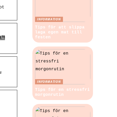
ot
INFORMATION
Tips för att slippa
laga egen mat till
am
festen
…
INFORMATION
Tips för en stressfri
morgonrutin