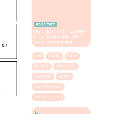
07/10/2022
Tre skäl till varför
ditt nästa köp bör
vara sexleksaker
“NU
Hem
Hobby
Barn
Kläder
Livsstil
Skönhet
Sport
Upplevelser
s …
Information