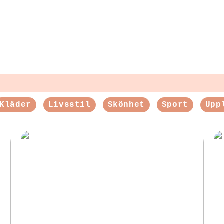
Kläder
Livsstil
Skönhet
Sport
Upp