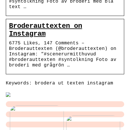
#syntolkning Foto av broderi med blå
text …
Broderauttexten on
Instagram
6775 Likes, 147 Comments –
Broderauttexten (@broderauttexten) on
Instagram: “#scenerurmitthuvud
#broderauttexten #syntolkning Foto av
broderi med grågrön …
Keywords: brodera ut texten instagram