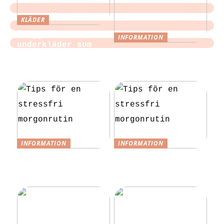
KLÄDER
Sloggi och
INFORMATION
underkläder som
Tips för att
blir en del av
slippa laga egen
vardagen
mat till festen
INFORMATION
INFORMATION
Tips för en
Tips för en
stressfri
stressfri
morgonrutin
morgonrutin