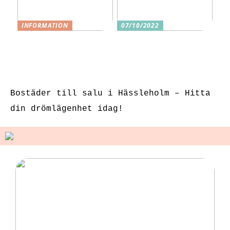
INFORMATION
07/10/2022
3 underbara
Tre skäl till
sexleksaker för
varför ditt nästa
klitorisstimulerin
köp bör vara
g
sexleksaker
Bostäder till salu i Hässleholm – Hitta
din drömlägenhet idag!