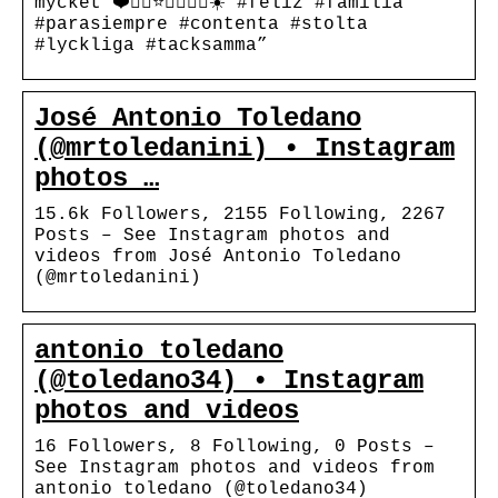
mycket ❤️👍🏼⭐️🍃🌹👏🏼☀️ #feliz #familia
#parasiempre #contenta #stolta
#lyckliga #tacksamma”
José Antonio Toledano
(@mrtoledanini) • Instagram
photos …
15.6k Followers, 2155 Following, 2267
Posts – See Instagram photos and
videos from José Antonio Toledano
(@mrtoledanini)
antonio toledano
(@toledano34) • Instagram
photos and videos
16 Followers, 8 Following, 0 Posts –
See Instagram photos and videos from
antonio toledano (@toledano34)