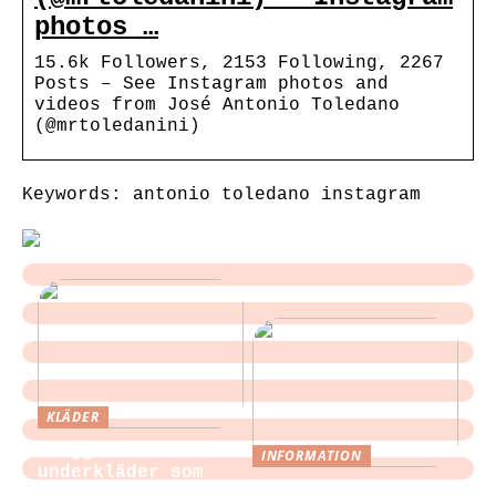
photos …
15.6k Followers, 2153 Following, 2267
Posts – See Instagram photos and
videos from José Antonio Toledano
(@mrtoledanini)
Keywords: antonio toledano instagram
KLÄDER
Sloggi och
INFORMATION
underkläder som
Tips för att
blir en del av