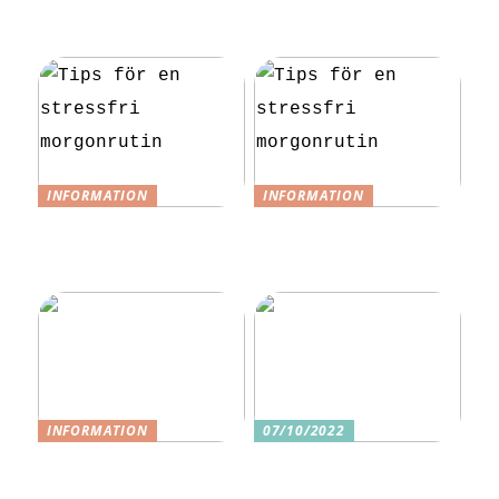
slippa laga egen
vardagen
mat till festen
INFORMATION
INFORMATION
Tips för en
Tips för en
stressfri
stressfri
morgonrutin
morgonrutin
INFORMATION
07/10/2022
3 underbara
Tre skäl till
sexleksaker för
varför ditt nästa