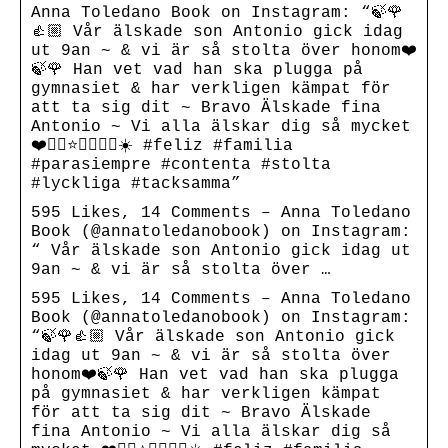
Anna Toledano Book on Instagram: “🍃🌹
👍🏼 Vår älskade son Antonio gick idag
ut 9an ~ & vi är så stolta över honom❤️
🍃🌹 Han vet vad han ska plugga på
gymnasiet & har verkligen kämpat för
att ta sig dit ~ Bravo Älskade fina
Antonio ~ Vi alla älskar dig så mycket
❤️👍🏼⭐️🍃🌹👏🏼☀️ #feliz #familia
#parasiempre #contenta #stolta
#lyckliga #tacksamma”
595 Likes, 14 Comments – Anna Toledano
Book (@annatoledanobook) on Instagram:
“ Vår älskade son Antonio gick idag ut
9an ~ & vi är så stolta över …
595 Likes, 14 Comments – Anna Toledano
Book (@annatoledanobook) on Instagram:
“🍃🌹👍🏼 Vår älskade son Antonio gick
idag ut 9an ~ & vi är så stolta över
honom❤️🍃🌹 Han vet vad han ska plugga
på gymnasiet & har verkligen kämpat
för att ta sig dit ~ Bravo Älskade
fina Antonio ~ Vi alla älskar dig så