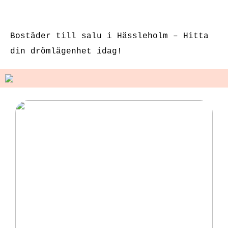
klitorisstimulerin
köp bör vara
g
sexleksaker
Bostäder till salu i Hässleholm – Hitta
din drömlägenhet idag!