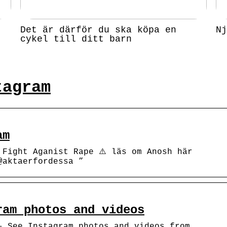
Det är därför du ska köpa en
Nj
cykel till ditt barn
tagram
am
 Fight Aganist Rape ⚠️ läs om Anosh här
@aktaerfordessa ”
ram photos and videos
– See Instagram photos and videos from