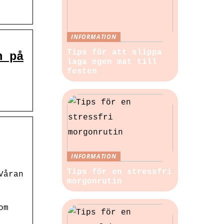
INFORMATION
Tips för att slippa
n på
laga egen mat till
festen
INFORMATION
Tips för en stressfri
Våran
morgonrutin
om