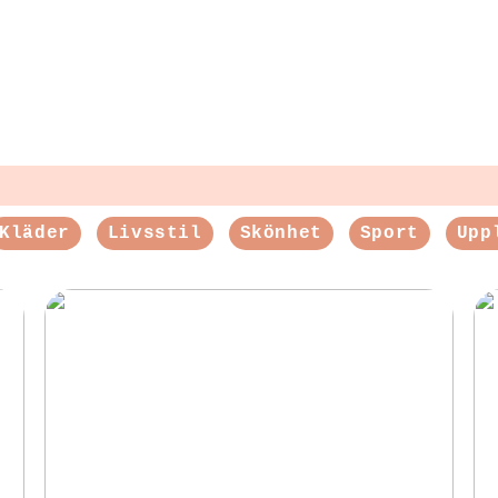
Kläder
Livsstil
Skönhet
Sport
Upp