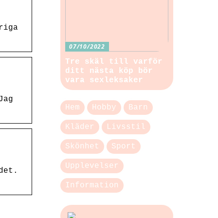
riga
07/10/2022
Tre skäl till varför
ditt nästa köp bör
vara sexleksaker
Jag
Hem
Hobby
Barn
Kläder
Livsstil
Skönhet
Sport
Upplevelser
det.
Information