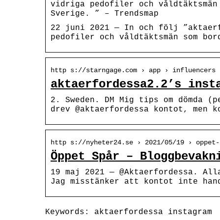
vidriga pedofiler och våldtäktsmän
Sverige. ” – Trendsmap
22 juni 2021 — In och följ ”aktaer
pedofiler och våldtäktsmän som bor
http s://starngage.com › app › influencers 
aktaerfordessa2.2’s inst
2. Sweden. DM Mig tips om dömda (p
drev @aktaerfordessa kontot, men k
http s://nyheter24.se › 2021/05/19 › oppet-
Öppet Spår – Bloggbevakn
19 maj 2021 — @Aktaerfordessa. All
Jag misstänker att kontot inte han
Keywords: aktaerfordessa instagram