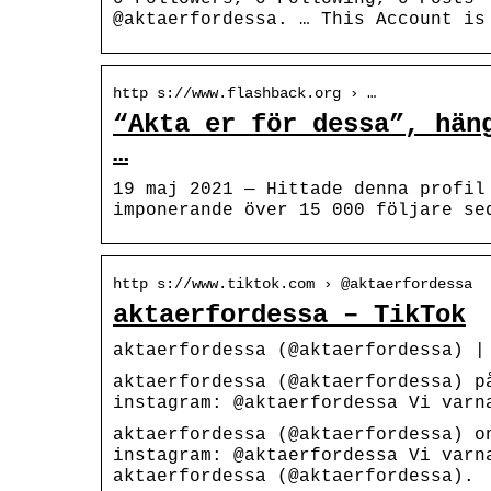
@aktaerfordessa. … This Account is
http s://www.flashback.org › …
“Akta er för dessa”, hän
…
19 maj 2021 — Hittade denna profil
imponerande över 15 000 följare se
http s://www.tiktok.com › @aktaerfordessa
aktaerfordessa – TikTok
aktaerfordessa (@aktaerfordessa) |
aktaerfordessa (@aktaerfordessa) p
instagram: @aktaerfordessa Vi varn
aktaerfordessa (@aktaerfordessa) o
instagram: @aktaerfordessa Vi varn
aktaerfordessa (@aktaerfordessa).