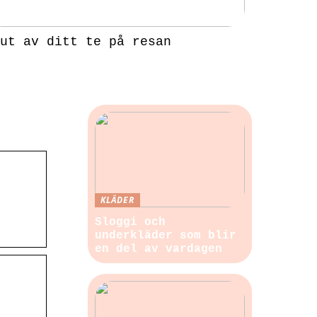
ut av ditt te på resan
KLÄDER
Sloggi och
underkläder som blir
en del av vardagen