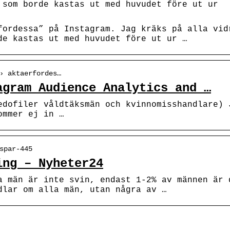
 som borde kastas ut med huvudet före ut ur
fordessa” på Instagram. Jag kräks på alla vid
de kastas ut med huvudet före ut ur …
› aktaerfordes…
agram Audience Analytics and …
edofiler våldtäksmän och kvinnomisshandlare) 
ommer ej in …
spar-445
ing – Nyheter24
a män är inte svin, endast 1-2% av männen är 
dlar om alla män, utan några av …