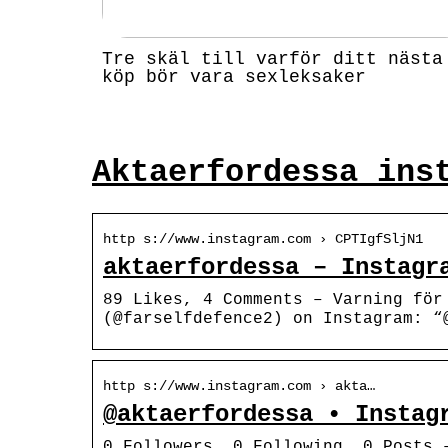
Tre skäl till varför ditt nästa
köp bör vara sexleksaker
Aktaerfordessa ins
http s://www.instagram.com › CPTIgfSljN1
aktaerfordessa – Instagr
89 Likes, 4 Comments – Varning för
(@farselfdefence2) on Instagram: “
http s://www.instagram.com › akta…
@aktaerfordessa • Instag
0 Followers, 0 Following, 0 Posts 