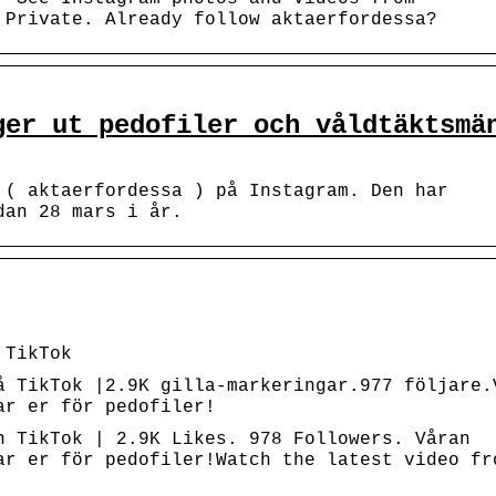
 Private. Already follow aktaerfordessa?
ger ut pedofiler och våldtäktsmä
 ( aktaerfordessa ) på Instagram. Den har
dan 28 mars i år.
 TikTok
å TikTok |2.9K gilla-markeringar.977 följare.
ar er för pedofiler!
n TikTok | 2.9K Likes. 978 Followers. Våran
ar er för pedofiler!Watch the latest video fr