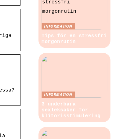
INFORMATION
riga
Tips för en stressfri
morgonrutin
essa?
INFORMATION
3 underbara
sexleksaker för
klitorisstimulering
la